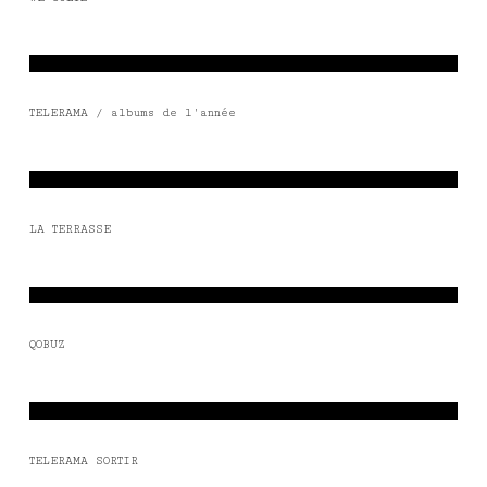
TELERAMA / albums de l'année
LA TERRASSE
QOBUZ
TELERAMA SORTIR