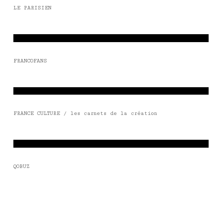
LE PARISIEN
FRANCOFANS
FRANCE CULTURE / les carnets de la création
QOBUZ