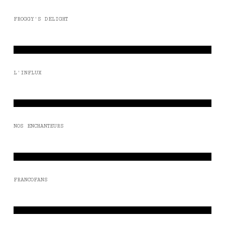
FROGGY'S DELIGHT
L'INFLUX
NOS ENCHANTEURS
FRANCOFANS