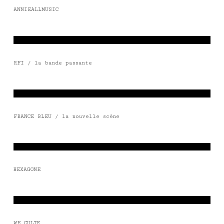
ANNIEALLMUSIC
RFI / la bande passante
FRANCE BLEU / la nouvelle scène
HEXAGONE
WE CULTE