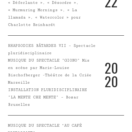
2
2
« Déferlante », « Désordre »,
« Murmuring Mornings », « La
llamada », « Watercolor » pour
Charlotte Reinhardt
RHAPSODIES BÂTARDES VII – Spectacle
pluridisciplinaire
2
0
MUSIQUE DU SPECTACLE ”GIONO” Mis
en scène par Marie-Louise
2
0
Bischofberger -Théâtre de la Criée
Marseille
INSTALLATION PLURIDISCIPLINAIRE
”LA MENTE CHE MENTE” – Bozar
Bruxelles
MUSIQUE DU SPECTACLE “AU CAFÉ