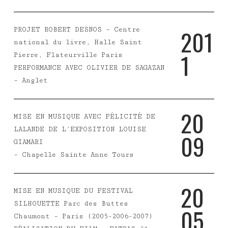
2
0
1
PROJET ROBERT DESNOS – Centre
national du livre, Halle Saint
1
Pierre, Flateurville Paris
PERFORMANCE AVEC OLIVIER DE SAGAZAN
– Anglet
2
0
MISE EN MUSIQUE AVEC FÉLICITÉ DE
LALANDE DE L’EXPOSITION LOUISE
0
9
GIAMARI
– Chapelle Sainte Anne Tours
2
0
MISE EN MUSIQUE DU FESTIVAL
SILHOUETTE Parc des Buttes
0
5
Chaumont – Paris (2005-2006-2007)