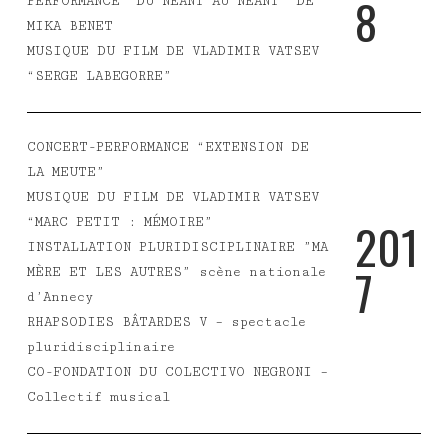
8
PERFORMANCE “DU NÉANT AU NÉANT” DE
MIKA BENET
MUSIQUE DU FILM DE VLADIMIR VATSEV
“SERGE LABEGORRE”
CONCERT-PERFORMANCE “EXTENSION DE
LA MEUTE”
MUSIQUE DU FILM DE VLADIMIR VATSEV
2
0
1
“MARC PETIT : MÉMOIRE”
INSTALLATION PLURIDISCIPLINAIRE ”MA
7
MÈRE ET LES AUTRES” scène nationale
d’Annecy
RHAPSODIES BÂTARDES V – spectacle
pluridisciplinaire
CO-FONDATION DU COLECTIVO NEGRONI –
Collectif musical