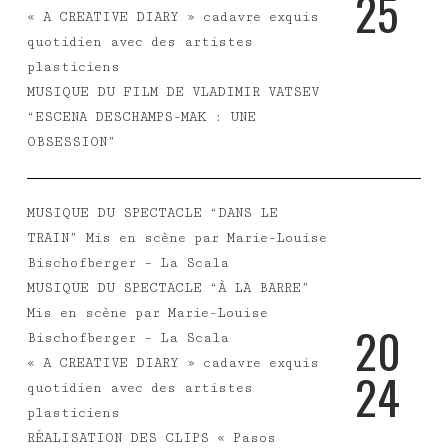
2
5
« A CREATIVE DIARY » cadavre exquis
quotidien avec des artistes
plasticiens
MUSIQUE DU FILM DE VLADIMIR VATSEV
“ESCENA DESCHAMPS-MAK : UNE
OBSESSION”
MUSIQUE DU SPECTACLE “DANS LE
TRAIN” Mis en scène par Marie-Louise
Bischofberger – La Scala
MUSIQUE DU SPECTACLE “À LA BARRE”
Mis en scène par Marie-Louise
2
0
Bischofberger – La Scala
« A CREATIVE DIARY » cadavre exquis
2
4
quotidien avec des artistes
plasticiens
RÉALISATION DES CLIPS « Pasos