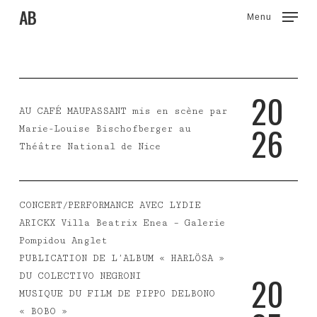
Skip
AB
Menu
to
main
content
2
0
AU CAFÉ MAUPASSANT mis en scène par
2
6
Marie-Louise Bischofberger au
Théâtre National de Nice
CONCERT/PERFORMANCE AVEC LYDIE
ARICKX Villa Beatrix Enea – Galerie
Pompidou Anglet
PUBLICATION DE L’ALBUM « HARLÖSA »
2
0
DU COLECTIVO NEGRONI
MUSIQUE DU FILM DE PIPPO DELBONO
« BOBO »