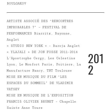
BOULGAKOV
ARTISTE ASSOCIÉ DES “RENCONTRES
IMPROBABLES 7” – FESTIVAL DE
PERFORMANCES Biarritz, Bayonne,
Anglet
« STUDIO NEW YORK » – Baroja Anglet
2
0
1
« YLAJALI » DE JON FOSSE 2011-2014
L’Apostrophe Cergy, Les Celestins
2
Lyon, Le Monfort Paris, Poitiers, La
Manufacture Nancy, TNT Toulouse
MISE EN MUSIQUE DU FILM “LES
ESPACES DU SOMMEIL” DE VLADIMIR
VATSEV
MISE EN MUSIQUE DE L’EXPOSITION
FRANCIS OLIVIER BRUNET – Chapelle
Sainte Anne Tours