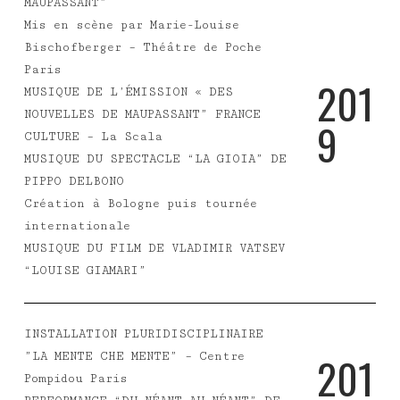
MAUPASSANT”
Mis en scène par Marie-Louise
Bischofberger – Théâtre de Poche
Paris
2
0
1
MUSIQUE DE L’ÉMISSION « DES
NOUVELLES DE MAUPASSANT” FRANCE
9
CULTURE – La Scala
MUSIQUE DU SPECTACLE “LA GIOIA” DE
PIPPO DELBONO
Création à Bologne puis tournée
internationale
MUSIQUE DU FILM DE VLADIMIR VATSEV
“LOUISE GIAMARI”
INSTALLATION PLURIDISCIPLINAIRE
2
0
1
”LA MENTE CHE MENTE” – Centre
Pompidou Paris