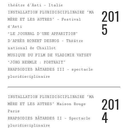
théâtre d’Asti – Italie
2
0
1
INSTALLATION PLURIDISCIPLINAIRE ”MA
MÈRE ET LES AUTRES” – Festival
5
d’Asti
“LE JOURNAL D’UNE APPARITION”
D’APRÈS ROBERT DESNOS – Théâtre
national de Chaillot
MUSIQUE DU FILM DE VLADIMIR VATSEV
“JÖRG HERMLE : PORTRAIT”
RHAPSODIES BÂTARDES III – spectacle
pluridisciplinaire
2
0
1
INSTALLATION PLURIDISCIPLINAIRE ”MA
MÈRE ET LES AUTRES” Maison Rouge
4
Paris
RHAPSODIES BÂTARDES II – Spectacle
pluridisciplinaire